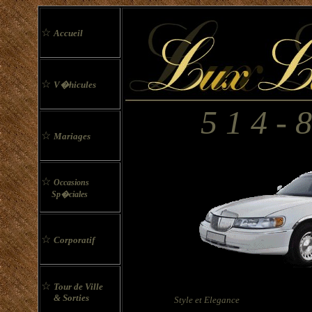
☆
Accueil
☆
V�hicules
5 1 4 - 8
☆
Mariages
☆
Occasions
Sp�ciales
☆
Corporatif
☆
Tour de Ville
& Sorties
Style et Elegance