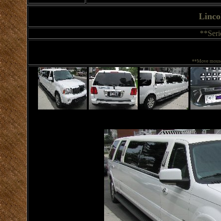
Linco
**Seri
**Move mouse