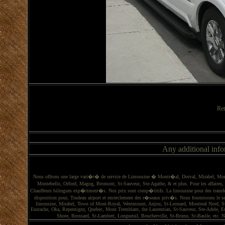
Ret
Any additional info
Nous offrons une large vari�t� de service de Limousine � Montr�al, Dorval, Mirabel, Mont
Montebello, Orford, Magog, Bromont, St-Sauveur, Ste-Agathe, & et plus. Pour les affaires, le
Chauffeurs bilingues exp�riment�s. Nos prix sont comp�titifs. La limousine pour des transfer
disposition pour, Trudeau airport et encerclement des r�seaux priv�s. Nous fournissons le ser
limousine, Mirabel, Town of Mont-Royal, Westmount, Anjou, St-Leonard, Montreal Nord, St-L
Eustache, Oka, Repentigny, Quebec, Mont Tremblant, the Laurentian, St-Sauveur, Ste-Adele, Est
Shore, Brossard, St-Lambert, Longueuil, Boucherville, St-Bruno, St-Basile, etc. No