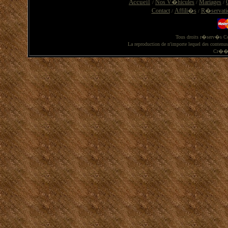
Accueil
Nos V�hicules
Mariages
/
/
/
Contact
Affili�s
R�servati
/
/
Tous droits r�serv�s C
La reproduction de n'importe lequel des contenu
Cr�� 