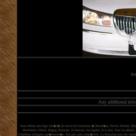
Ret
Any additional info
Nous offrons une large vari�t� de service de Limousine � Montr�al, Dorval, Mirabel, Mont
Montebello, Orford, Magog, Bromont, St-Sauveur, Ste-Agathe, & et plus. Pour les affaires, le
Chauffeurs bilingues exp�riment�s. Nos prix sont comp�titifs. La limousine pour des transfer